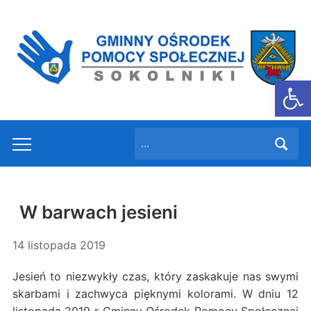
Otwórz
Search
Toggle
for:
mobile
menu
W barwach jesieni
14 listopada 2019
Jesień to niezwykły czas, który zaskakuje nas swymi
skarbami i zachwyca pięknymi kolorami. W dniu 12
listopada 2019 r Gminny Ośrodek Pomocy Społecznej