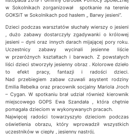
w Sokolnikach zorganizował spotkanie na terenie
GOKSiT w Sokolnikach pod hasłem „ Barwy jesieni”.
Dzieci podczas warsztatów słuchały wierszy o jesieni
, dużo zabawy dostarczyły zgadywanki o królowej
jesieni – dyni oraz innych darach mijającej pory roku.
Uczestnicy zabawy wycinali jesienne liście
w przeróżnych kształtach i barwach. Z powstałych
liści dzieci stworzyły jesienny obraz . Kolorowe dzieło
to efekt pracy, fantazji i radości dzieci.
Nad przebiegiem zabaw czuwali asystent rodziny
Emilia Rebelka oraz pracownik socjalny Mariola Jroch
– Cygan. W spotkaniu brał udział również kierownik
miejscowego GOPS Ewa Szandała , która chętnie
pomagała dzieciom w wykonywanych pracach.
Najwięcej radości towarzyszyło dzieciom podczas
oświetlenia obrazu, który wprowadził wszystkich
uczestników w ciepły , jesienny nastrój.